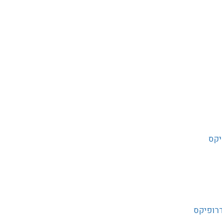
יקס
רופיקס